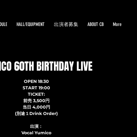
DULE
HALL/EQUIPMENT
出演者募集
ABOUT CB
More
CO 60TH BIRTHDAY LIVE
OPEN 18:30
START 19:00
TICKET:
前売 3,500円
当日 4,000円
(別途１Drink Order)
出演：
Vocal Yumico