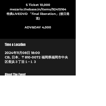
S Ticket 10,000
mezario.thebase.in/items/92415164
特典LIVEDVD 「final liberation」(後日発
送)
ADV&DAY 4,000
Time & Location
2024年11月08日 18:00
CB, 日本、〒810-0072 福岡県福岡市中央
区長浜３丁目１−１３
About The Event
Live pocket
t.livepocket.jp/e/omywt