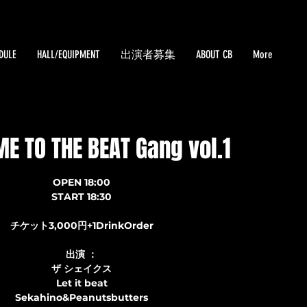
DULE
HALL/EQUIPMENT
出演者募集
ABOUT CB
More
E TO THE BEAT Gang vol.1
OPEN 18:00
START 18:30
チケット3,000円+1DrinkOrder
出演 ：
ザ シェイクス
Let it beat
Sekahino&Peanutsbutters