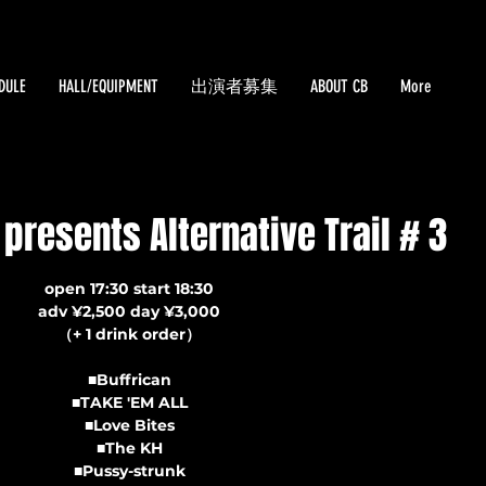
DULE
HALL/EQUIPMENT
出演者募集
ABOUT CB
More
 presents Alternative Trail # 3
open 17:30 start 18:30
adv ¥2,500 day ¥3,000
（+ 1 drink order）
■Buffrican
■TAKE 'EM ALL
■Love Bites
■The KH
■Pussy-strunk