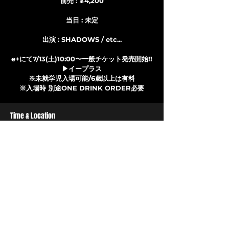
前売 : ¥4,200
当日 : 未定
出演 : SHADOWS / etc...
e+にて7/13(土)10:00〜一般チケット発売開始!!
▶イープラス
※未就学児入場可能/6歳以上は有料
※入場時 別途ONE DRINK ORDER必要
Time & Location
2024年11月04日 17:30
CB, 日本、〒810-0072 福岡県福岡市中央
区長浜３丁目１−１３
LIVEHOUSE CB
〒810-0072
福岡市中央区長浜3丁目1-13
​TEL/FAX 092(732)7575