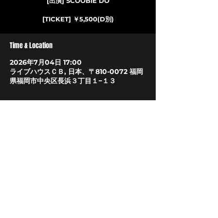
[出演] SCOOBIE DO
[TICKET] ￥5,500(D別)
Time & Location
2026年7月04日 17:00
ライブハウスＣＢ, 日本、〒810-0072 福岡
県福岡市中央区長浜３丁目１−１３
About The Event
オフィシャルサイト
LIVEHOUSE CB
〒810-0072
福岡市中央区長浜3丁目1-13
​TEL/FAX 092(732)7575
livehousecb@gmail.com