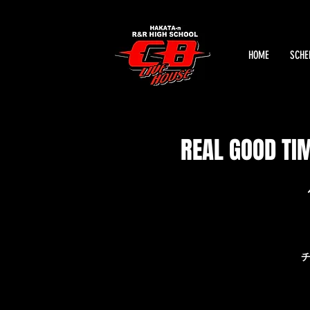
HOME
SCHE
REAL GOOD 
チ