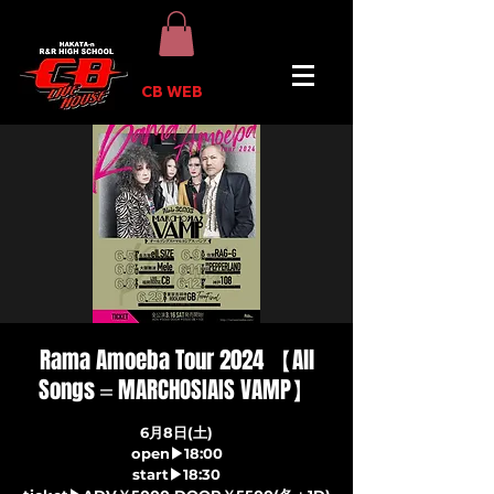
CB WEB
Rama Amoeba Tour 2024 【All
Songs＝MARCHOSIAIS VAMP】
6月8日(土)
open▶18:00
start▶18:30