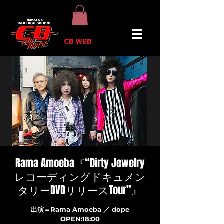
CB WEB
Rama Amoeba『“Dirty Jewelry
レコーディングドキュメン
タリーDVDリリースTour”』
出演＝Rama Amoeba ／ dope
OPEN:18:00