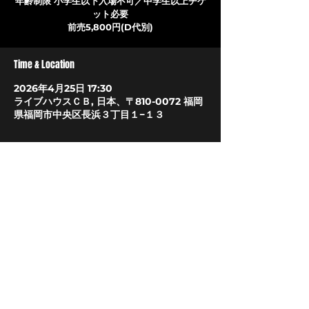
年齢制限 ⼩学⽣以下⼊場不可／中学⽣以上チケ
ット必要
前売5,800円(D代別)
Time & Location
2026年4月25日 17:30
ライブハウスＣＢ, 日本、〒810-0072 福岡
県福岡市中央区長浜３丁目１−１３
About The Event
お問い合わせBEA　
092-712-4221
LIVEHOUSE CB
〒810-0072
福岡市中央区長浜3丁目1-13
​TEL/FAX 092(732)7575
livehousecb@gmail.com