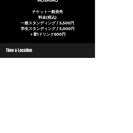
MOSHIMO
チケット一般発売
料金(税込)
一般スタンディング / 5,500円
学生スタンディング / 5,000円
Time & Location
2025年12月07日 17:30
長浜, 日本、〒810-0072 福岡県福岡市中央
区長浜
LIVEHOUSE CB
〒810-0072
福岡市中央区長浜3丁目1-13
​TEL/FAX 092(732)7575
livehousecb@gmail.com