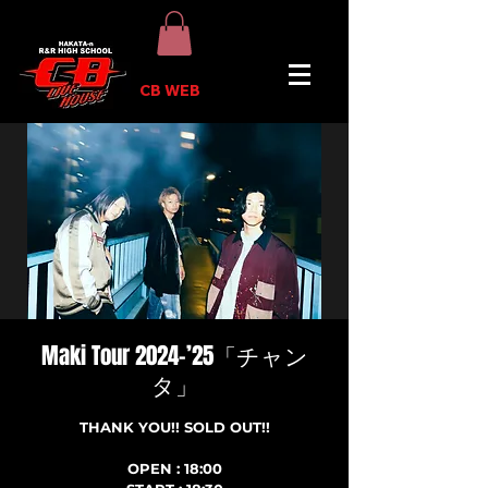
CB WEB
Maki Tour 2024-’25「チャン
タ」
THANK YOU!! SOLD OUT!!
OPEN : 18:00