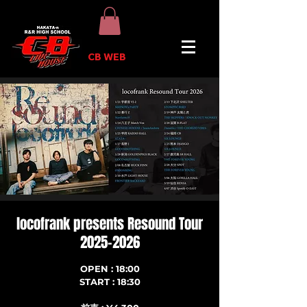
CB WEB
locofrank presents Resound Tour
2025-2026
OPEN : 18:00
START : 18:30