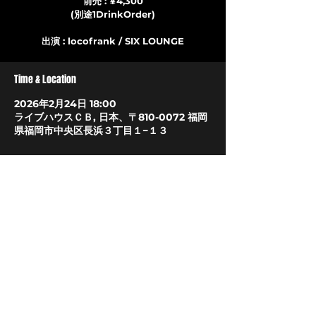
前売 : ¥4,300
(別途1DrinkOrder)
出演 : locofrank / SIX LOUNGE
Time & Location
2026年2月24日 18:00
ライブハウスＣＢ, 日本、〒810-0072 福岡
県福岡市中央区長浜３丁目１−１３
About The Event
お問い合わせ　
PROJECT FAMILY
LIVEHOUSE CB
〒810-0072
福岡市中央区長浜3丁目1-13
​TEL/FAX 092(732)7575