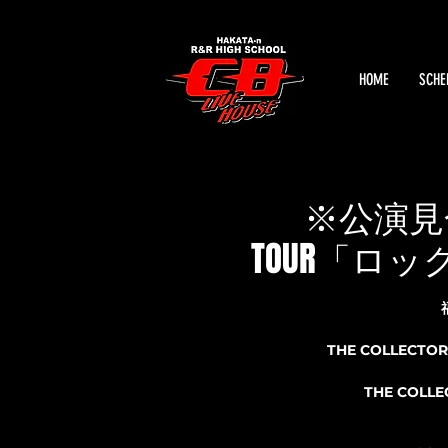
HOME
SCHE
※公演見合わ
TOUR「ロ
THE COLLE
THE COL