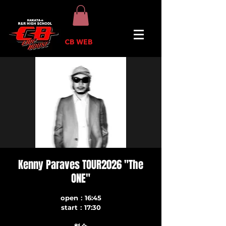
CB WEB
Kenny Paraves TOUR2026 "The
ONE"
open：16:45
start：17:30