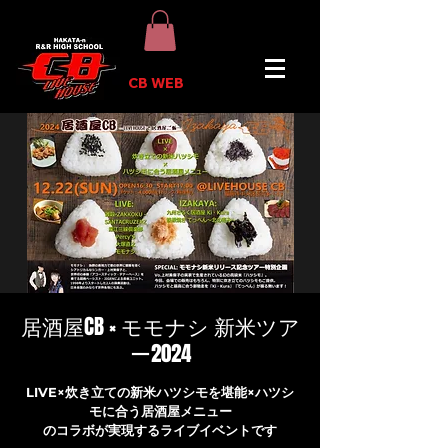
CB WEB
居酒屋CB × モモナシ 新米ツア
ー2024
LIVE×炊き立ての新米ハツシモを堪能×ハツシ
モに合う居酒屋メニュー
のコラボが実現するライブイベントです