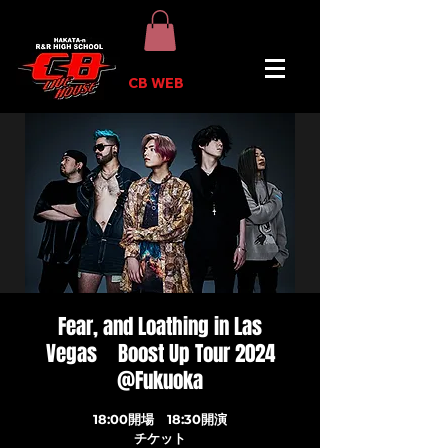
CB WEB
Fear, and Loathing in Las
Vegas Boost Up Tour 2024
@Fukuoka
18:00開場 18:30開演
チケット