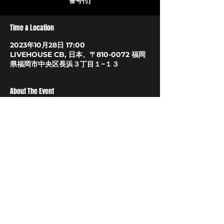
Time & Location
2023年10月28日 17:00
LIVEHOUSE CB, 日本、〒810-0072 福岡
県福岡市中央区長浜３丁目１−１３
About The Event
お問い合わせBEA　
092-712-4221
OFFICIAL SITE
LIVEHOUSE CB
〒810-0072
福岡市中央区長浜3丁目1-13
​TEL/FAX 092(732)7575
livehousecb@gmail.com