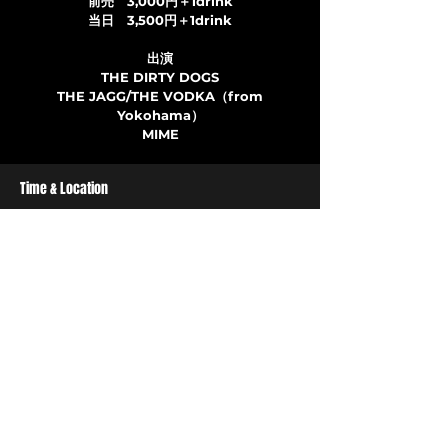
前売 3,000円＋1drink
当日 3,500円＋1drink
出演
THE DIRTY DOGS
THE JAGG/THE VODKA（from
Yokohama）
MIME
Time & Location
2024年1月20日 18:00
CB, 日本、〒810-0072 福岡県福岡市中央
区長浜３丁目１−１３
LIVEHOUSE CB
〒810-0072
福岡市中央区長浜3丁目1-13
​TEL/FAX 092(732)7575
livehousecb@gmail.com