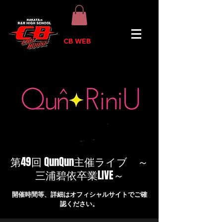
CB WEB
第49回 QunQun主催ライブ ～
三浦碧依卒業LIVE～
開催時間等、詳細はオフィシャルサイトでご確
認ください。