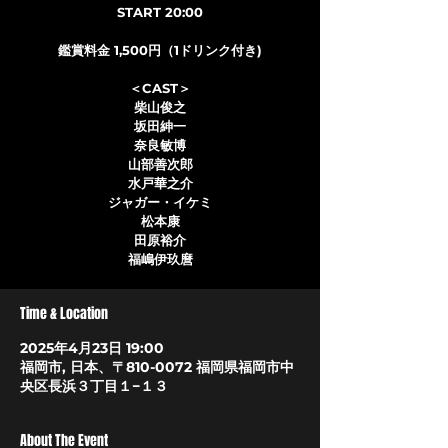
START 20:00
鑑賞料金 1,500円（1ドリンク付き)
＜CAST＞
柴山俊之
坂田紳一
奈良敏博
山部善次郎
水戸華之介
ジャガー・イケミ
松本康
田原裕介
福嶋伊玖麿
Time & Location
2025年4月23日 19:00
福岡市, 日本、〒810-0072 福岡県福岡市中
央区長浜３丁目１−１３
About The Event