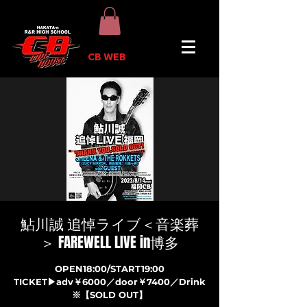
CB WEB
鮎川誠 追悼ライブ＜音楽葬
＞ FAREWELL LIVE in博多
OPEN18:00/START19:00
TICKET▶adv￥6000／door￥7400／Drink
※【SOLD OUT】